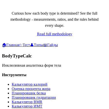
Curious how each body type is determined? See the full
methodology - measurements, ratios, and the rules behind
every shape.
Read full methodology
🏠
Главная
✨
Тест
👤
Типы
📖
Гайды
BodyTypeCalc
Инклюзивная аналитика форм тела
Инструменты
Калькулятор калорий
Оценка процента жира
Планировщик белка
Планировщик гидратации
Калькулятор BMR
Калькулятор ИМТ