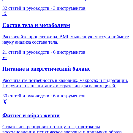
32
статей и руководств
·
3
инструментов
🔬
Состав тела и метаболизм
Рассчитайте процент жира, BMI, мышечную массу и поймите
науку анализа состава тела.
21
статей и руководств
·
6
инструментов
🥗
Питание и энергетический баланс
Рассчитайте потребность в калориях, макросах и гидратации.
Получите планы питания и стратегии для ваших целей.
30
статей и руководств
·
6
инструментов
🏋️
Фитнес и образ жизни
Стратегии тренировок по типу тела, протоколы
восстановления, психическое здоровье и привычки образа