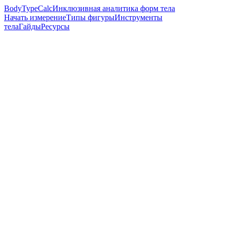
BodyTypeCalc
Инклюзивная аналитика форм тела
Начать измерение
Типы фигуры
Инструменты
тела
Гайды
Ресурсы