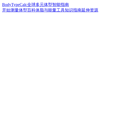
BodyTypeCalc
全球多元体型智能指南
开始测量
体型百科
体脂与能量工具
知识指南
延伸资源