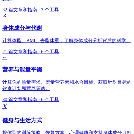
32
篇文章和指南
·
3
个工具
🔬
身体成分与代谢
计算体脂、BMI、去脂体重，了解身体成分分析背后的科学。
21
篇文章和指南
·
6
个工具
🥗
营养与能量平衡
计算你的热量需求、宏量营养素和水合目标。获取针对目标的
饮食计划和营养策略。
30
篇文章和指南
·
6
个工具
🏋️
健身与生活方式
按体型的训练策略、恢复方案、心理健康和支持身体成分目标