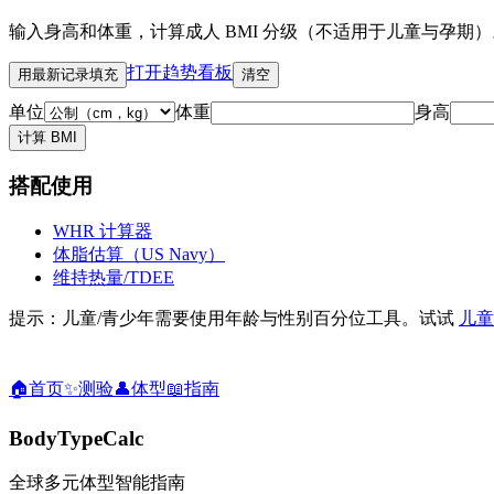
输入身高和体重，计算成人 BMI 分级（不适用于儿童与孕期）
打开趋势看板
用最新记录填充
清空
单位
体重
身高
计算 BMI
搭配使用
WHR 计算器
体脂估算（US Navy）
维持热量/TDEE
提示：儿童/青少年需要使用年龄与性别百分位工具。试试
儿童
🏠
首页
✨
测验
👤
体型
📖
指南
BodyTypeCalc
全球多元体型智能指南