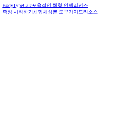
BodyTypeCalc
포용적인 체형 인텔리전스
측정 시작하기
체형
체성분 도구
가이드
리소스