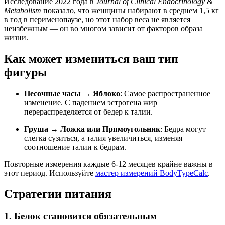
Исследование 2022 года в
Journal of Clinical Endocrinology &
Metabolism
показало, что женщины набирают в среднем 1,5 кг
в год в перименопаузе, но этот набор веса не является
неизбежным — он во многом зависит от факторов образа
жизни.
Как может измениться ваш тип
фигуры
Песочные часы → Яблоко
: Самое распространенное
изменение. С падением эстрогена жир
перераспределяется от бедер к талии.
Груша → Ложка или Прямоугольник
: Бедра могут
слегка сузиться, а талия увеличиться, изменяя
соотношение талии к бедрам.
Повторные измерения каждые 6-12 месяцев крайне важны в
этот период. Используйте
мастер измерений BodyTypeCalc
.
Стратегии питания
1. Белок становится обязательным