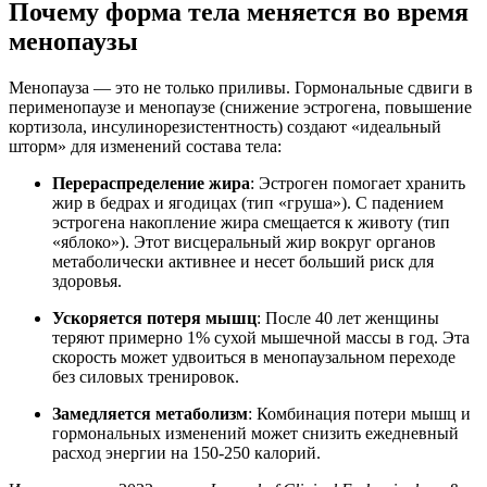
Почему форма тела меняется во время
менопаузы
Менопауза — это не только приливы. Гормональные сдвиги в
перименопаузе и менопаузе (снижение эстрогена, повышение
кортизола, инсулинорезистентность) создают «идеальный
шторм» для изменений состава тела:
Перераспределение жира
: Эстроген помогает хранить
жир в бедрах и ягодицах (тип «груша»). С падением
эстрогена накопление жира смещается к животу (тип
«яблоко»). Этот висцеральный жир вокруг органов
метаболически активнее и несет больший риск для
здоровья.
Ускоряется потеря мышц
: После 40 лет женщины
теряют примерно 1% сухой мышечной массы в год. Эта
скорость может удвоиться в менопаузальном переходе
без силовых тренировок.
Замедляется метаболизм
: Комбинация потери мышц и
гормональных изменений может снизить ежедневный
расход энергии на 150-250 калорий.