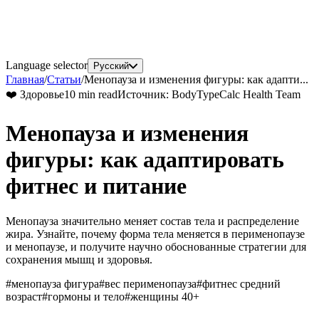
Language selector
Русский
Главная
/
Статьи
/
Менопауза и изменения фигуры: как адапти...
❤️
Здоровье
10 min read
Источник
:
BodyTypeCalc Health Team
Менопауза и изменения
фигуры: как адаптировать
фитнес и питание
Менопауза значительно меняет состав тела и распределение
жира. Узнайте, почему форма тела меняется в перименопаузе
и менопаузе, и получите научно обоснованные стратегии для
сохранения мышц и здоровья.
#
менопауза фигура
#
вес перименопауза
#
фитнес средний
возраст
#
гормоны и тело
#
женщины 40+