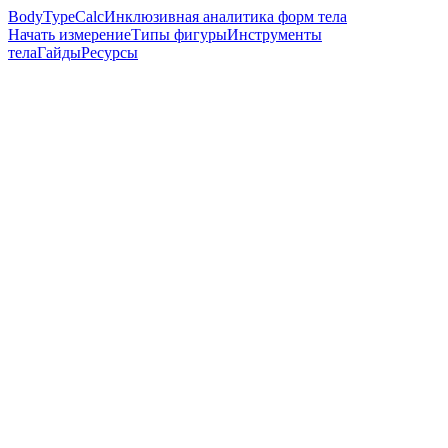
BodyTypeCalc
Инклюзивная аналитика форм тела
Начать измерение
Типы фигуры
Инструменты
тела
Гайды
Ресурсы