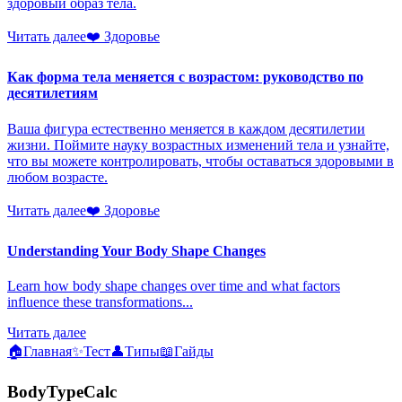
здоровый образ тела.
Читать далее
❤️
Здоровье
Как форма тела меняется с возрастом: руководство по
десятилетиям
Ваша фигура естественно меняется в каждом десятилетии
жизни. Поймите науку возрастных изменений тела и узнайте,
что вы можете контролировать, чтобы оставаться здоровыми в
любом возрасте.
Читать далее
❤️
Здоровье
Understanding Your Body Shape Changes
Learn how body shape changes over time and what factors
influence these transformations...
Читать далее
🏠
Главная
✨
Тест
👤
Типы
📖
Гайды
BodyTypeCalc