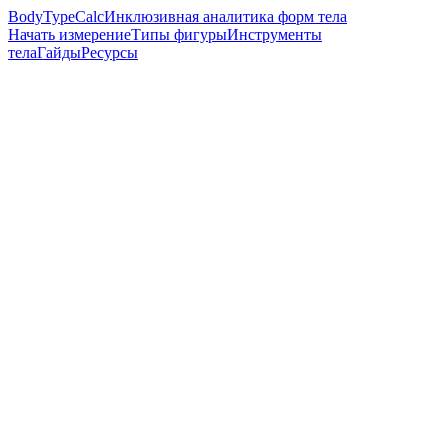
BodyTypeCalc
Инклюзивная аналитика форм тела
Начать измерение
Типы фигуры
Инструменты
тела
Гайды
Ресурсы