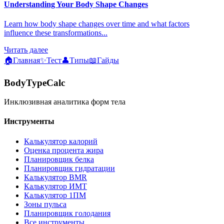
Understanding Your Body Shape Changes
Learn how body shape changes over time and what factors
influence these transformations...
Читать далее
🏠
Главная
✨
Тест
👤
Типы
📖
Гайды
BodyTypeCalc
Инклюзивная аналитика форм тела
Инструменты
Калькулятор калорий
Оценка процента жира
Планировщик белка
Планировщик гидратации
Калькулятор BMR
Калькулятор ИМТ
Калькулятор 1ПМ
Зоны пульса
Планировщик голодания
Все инструменты