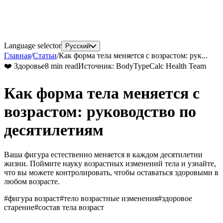
Language selector
Русский
Главная
/
Статьи
/
Как форма тела меняется с возрастом: рук...
❤️
Здоровье
8 min read
Источник
:
BodyTypeCalc Health Team
Как форма тела меняется с
возрастом: руководство по
десятилетиям
Ваша фигура естественно меняется в каждом десятилетии
жизни. Поймите науку возрастных изменений тела и узнайте,
что вы можете контролировать, чтобы оставаться здоровыми в
любом возрасте.
#
фигура возраст
#
тело возрастные изменения
#
здоровое
старение
#
состав тела возраст