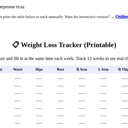
ерения тела.
Onlin
or print the table below to track manually. Want the interactive version? →
📋 Weight Loss Tracker (Printable)
re and fill in at the same time each week. Track 12 weeks to see real c
t
Waist
Hips
Bust
R Arm
L Arm
R Thi
___
___
___
___
___
___
___
___
___
___
___
___
___
___
___
___
___
___
___
___
___
___
___
___
___
___
___
___
___
___
___
___
___
___
___
___
___
___
___
___
___
___