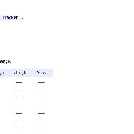
e Tracker →
hange.
gh
L Thigh
Notes
___
___
___
___
___
___
___
___
___
___
___
___
___
___