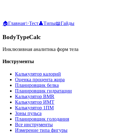
🏠
Главная
✨
Тест
👤
Типы
📖
Гайды
BodyTypeCalc
Инклюзивная аналитика форм тела
Инструменты
Калькулятор калорий
Оценка процента жира
Планировщик белка
Планировщик гидратации
Калькулятор BMR
Калькулятор ИМТ
Калькулятор 1ПМ
Зоны пульса
Планировщик голодания
Все инструменты
Измерение типа фигуры