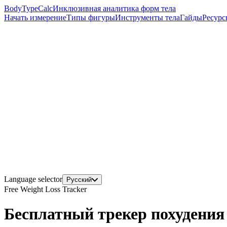
BodyTypeCalc
Инклюзивная аналитика форм тела
Начать измерение
Типы фигуры
Инструменты тела
Гайды
Ресурс
Language selector
Русский
Free Weight Loss Tracker
Бесплатный трекер похудения