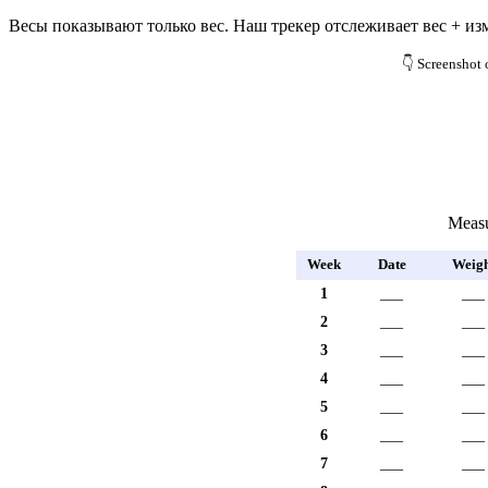
Весы показывают только вес. Наш трекер отслеживает вес + изм
👇 Screenshot 
Measu
Week
Date
Weigh
1
___
___
2
___
___
3
___
___
4
___
___
5
___
___
6
___
___
7
___
___