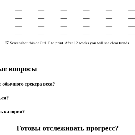
___
___
___
___
___
___
___
___
___
___
___
___
___
___
___
___
___
___
___
___
___
___
___
___
___
___
___
___
___
___
💡 Screenshot this or Ctrl+P to print. After 12 weeks you will see clear trends.
ые вопросы
т обычного трекера веса?
ься?
ь калории?
Готовы отслеживать прогресс?