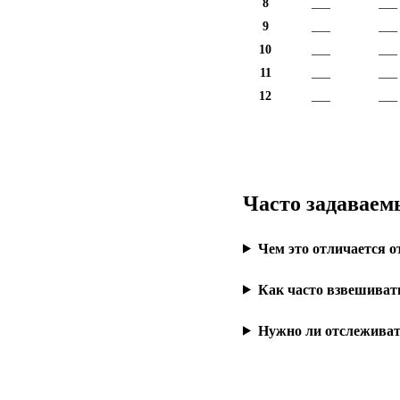
8
___
___
9
___
___
10
___
___
11
___
___
12
___
___
Часто задаваем
Чем это отличается о
Как часто взвешиват
Нужно ли отслеживат