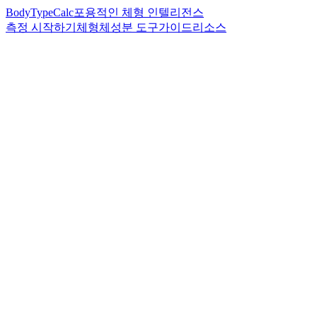
BodyTypeCalc
포용적인 체형 인텔리전스
측정 시작하기
체형
체성분 도구
가이드
리소스