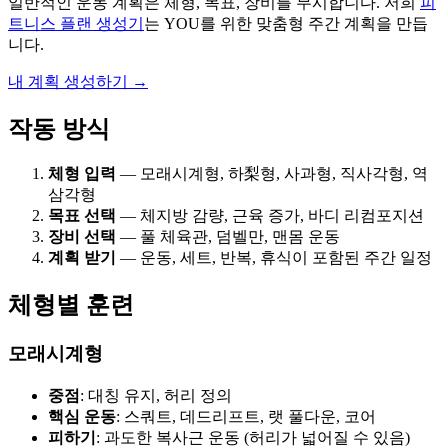
일반적인 운동 계획은 체형, 목표, 장비를 무시합니다. 저희
피
트니스 플랜 생성기
는 YOU를 위한 맞춤형 주간 계획을 만듭
니다.
내 계획 생성하기 →
작동 방식
체형 입력
— 모래시계형, 하梨형, 사과형, 직사각형, 역
삼각형
목표 선택
— 체지방 감량, 근육 증가, 바디 리컴포지션
장비 선택
— 풀 체육관, 덤벨만, 맨몸 운동
계획 받기
— 운동, 세트, 반복, 휴식이 포함된 주간 일정
체형별 훈련
모래시계형
중점
: 대칭 유지, 허리 정의
핵심 운동
: 스쿼트, 데드리프트, 랫 풀다운, 코어
피하기
: 과도한 복사근 운동 (허리가 넓어질 수 있음)