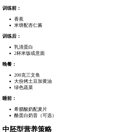
训练前：
香蕉
米饼配杏仁酱
训练后：
乳清蛋白
2杯米饭或意面
晚餐：
200克三文鱼
大份烤土豆加黄油
绿色蔬菜
睡前：
希腊酸奶配麦片
酪蛋白奶昔（可选）
中胚型营养策略