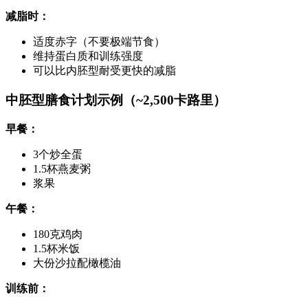
减脂时：
适度赤字（不要极端节食）
维持蛋白质和训练强度
可以比内胚型耐受更快的减脂
中胚型膳食计划示例（~2,500卡路里）
早餐：
3个炒全蛋
1.5杯燕麦粥
浆果
午餐：
180克鸡肉
1.5杯米饭
大份沙拉配橄榄油
训练前：