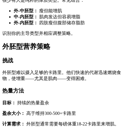
很少有人是纯粹的体质类型。常见组合：
外-中胚型：
瘦但能增肌
中-内胚型：
肌肉发达但容易增脂
外-内胚型：
四肢瘦但腹部储存脂肪
识别你的主导类型并相应调整策略。
外胚型营养策略
挑战
外胚型难以摄入足够的卡路里。他们快速的代谢迅速燃烧食
物，使增重——尤其是肌肉——变得困难。
热量方法
目标：
持续的热量盈余
盈余大小：
高于维持300-500+卡路里
计算需求：
外胚型通常需要每磅体重18-22卡路里来增肌。