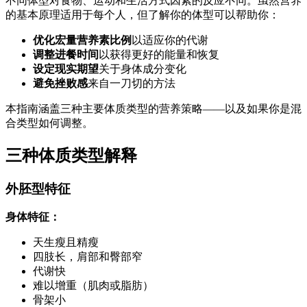
不同体型对食物、运动和生活方式因素的反应不同。虽然营养
的基本原理适用于每个人，但了解你的体型可以帮助你：
优化宏量营养素比例
以适应你的代谢
调整进餐时间
以获得更好的能量和恢复
设定现实期望
关于身体成分变化
避免挫败感
来自一刀切的方法
本指南涵盖三种主要体质类型的营养策略——以及如果你是混
合类型如何调整。
三种体质类型解释
外胚型特征
身体特征：
天生瘦且精瘦
四肢长，肩部和臀部窄
代谢快
难以增重（肌肉或脂肪）
骨架小