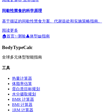
间歇性禁食的科学原理
基于循证的间歇性禁食方案、代谢益处和实施策略指南。
阅读更多
🏠
首页
✨
测验
👤
体型
📖
指南
BodyTypeCalc
全球多元体型智能指南
工具
热量计算器
体脂率估算
蛋白质目标规划
水分摄取规划
BMR 计算器
BMI 计算器
1RM 计算器