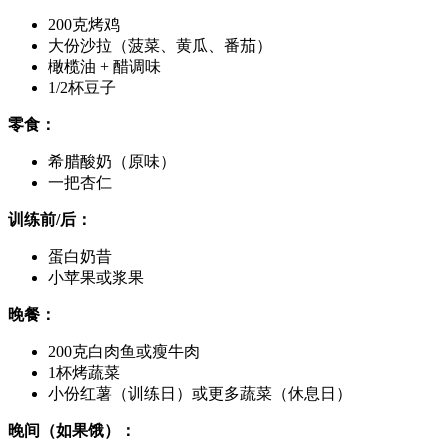
200克烤鸡
大份沙拉（菠菜、黄瓜、番茄）
橄榄油 + 醋调味
1/2杯豆子
零食：
希腊酸奶（原味）
一把杏仁
训练前/后：
蛋白奶昔
小苹果或浆果
晚餐：
200克白肉鱼或瘦牛肉
1杯烤蔬菜
小份红薯（训练日）或更多蔬菜（休息日）
晚间（如果饿）：