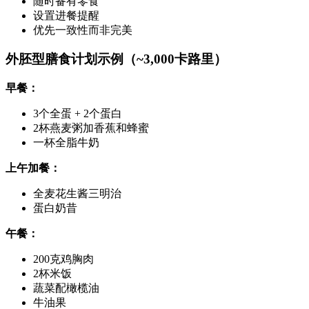
随时备有零食
设置进餐提醒
优先一致性而非完美
外胚型膳食计划示例（~3,000卡路里）
早餐：
3个全蛋 + 2个蛋白
2杯燕麦粥加香蕉和蜂蜜
一杯全脂牛奶
上午加餐：
全麦花生酱三明治
蛋白奶昔
午餐：
200克鸡胸肉
2杯米饭
蔬菜配橄榄油
牛油果