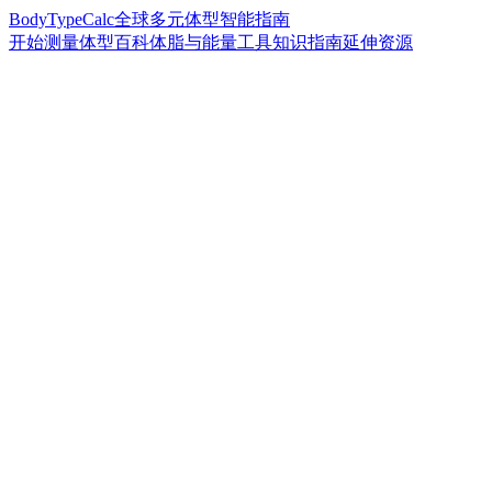
BodyTypeCalc
全球多元体型智能指南
开始测量
体型百科
体脂与能量工具
知识指南
延伸资源