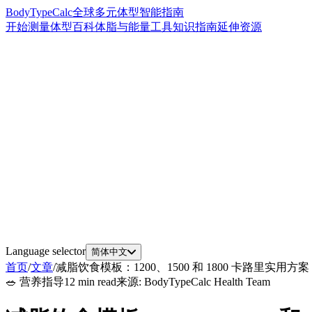
BodyTypeCalc
全球多元体型智能指南
开始测量
体型百科
体脂与能量工具
知识指南
延伸资源
Language selector
简体中文
首页
/
文章
/
减脂饮食模板：1200、1500 和 1800 卡路里实用方案
🥗
营养指导
12 min read
来源
:
BodyTypeCalc Health Team