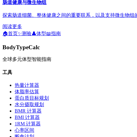
肠道健康与微生物组
探索肠道细菌、整体健康之间的重要联系，以及支持微生物组
阅读更多
🏠
首页
✨
测验
👤
体型
📖
指南
BodyTypeCalc
全球多元体型智能指南
工具
热量计算器
体脂率估算
蛋白质目标规划
水分摄取规划
BMR 计算器
BMI 计算器
1RM 计算器
心率区间
断食计划