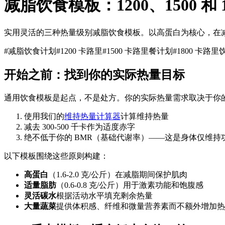
减脂饮食模板：1200、1500 和
实用灵活的三种热量级别减脂饮食模板。以高蛋白为核心，在
#
减脂饮食计划
#
1200 卡路里
#
1500 卡路里餐计划
#
1800 卡路里
开始之前：找到你的实际热量目标
通用饮食模板是起点，不是处方。你的实际热量需求取决于你的
使用我们的
维持热量计算器
计算维持热量
减去 300-500 千卡作为适度赤字
绝不低于你的 BMR（基础代谢率）——这是身体仅维持
以下模板围绕这些原则构建：
高蛋白
（1.6-2.0 克/公斤）在减脂期间保护肌肉
适量脂肪
（0.6-0.8 克/公斤）用于激素功能和饱腹感
灵活碳水
根据活动水平填充剩余热量
大量蔬菜
提供体积感、纤维和微量营养素而不额外增加热