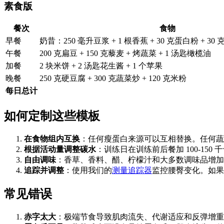
素食版
餐次
食物
早餐
奶昔：250 毫升豆浆 + 1 根香蕉 + 30 克蛋白粉 + 30
午餐
200 克扁豆 + 150 克藜麦 + 烤蔬菜 + 1 汤匙橄榄油
加餐
2 块米饼 + 2 汤匙花生酱 + 1 个苹果
晚餐
250 克硬豆腐 + 300 克蔬菜炒 + 120 克米粉
每日总计
如何定制这些模板
在食物组内互换
：任何瘦蛋白来源可以互相替换。任何蔬
根据活动量调整碳水
：训练日在训练前后餐加 100-15
自由调味
：香草、香料、醋、柠檬汁和大多数调味品增加
追踪并调整
：使用我们的
测量追踪器
监控腰臀变化。如果腰围
常见错误
赤字太大
：极端节食导致肌肉流失、代谢适应和反弹增重。3