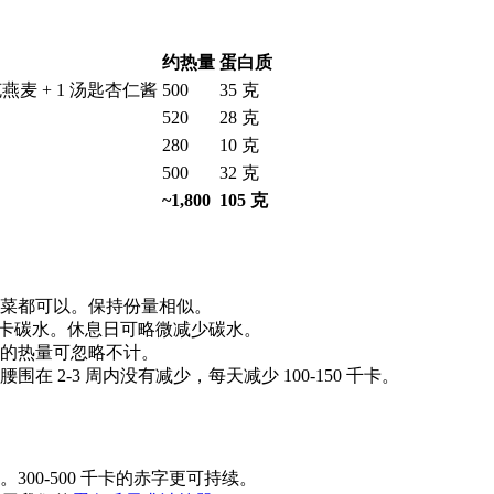
约热量
蛋白质
 克燕麦 + 1 汤匙杏仁酱
500
35 克
520
28 克
280
10 克
500
32 克
~1,800
105 克
菜都可以。保持份量相似。
0 千卡碳水。休息日可略微减少碳水。
的热量可忽略不计。
在 2-3 周内没有减少，每天减少 100-150 千卡。
00-500 千卡的赤字更可持续。