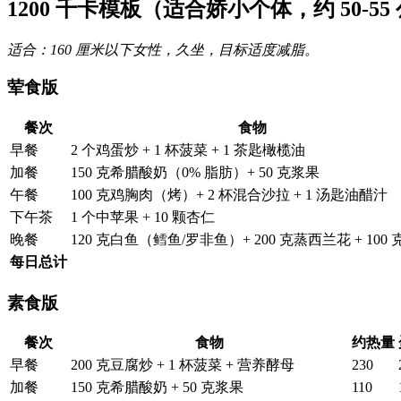
1200 千卡模板（适合娇小个体，约 50-55
适合：160 厘米以下女性，久坐，目标适度减脂。
荤食版
餐次
食物
早餐
2 个鸡蛋炒 + 1 杯菠菜 + 1 茶匙橄榄油
加餐
150 克希腊酸奶（0% 脂肪）+ 50 克浆果
午餐
100 克鸡胸肉（烤）+ 2 杯混合沙拉 + 1 汤匙油醋汁
下午茶
1 个中苹果 + 10 颗杏仁
晚餐
120 克白鱼（鳕鱼/罗非鱼）+ 200 克蒸西兰花 + 100
每日总计
素食版
餐次
食物
约热量
早餐
200 克豆腐炒 + 1 杯菠菜 + 营养酵母
230
加餐
150 克希腊酸奶 + 50 克浆果
110