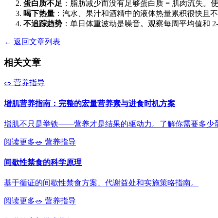
蛋白质不足
：脂肪减少而没有足够蛋白质 = 肌肉流失。
喝下热量
：汽水、果汁和酒精中的液体热量累积很快且不
不追踪趋势
：单日体重波动是噪音。观察每周平均值和 2
← 返回文章列表
相关文章
🥗
营养指导
增肌营养指南：完整的宏量营养素与进食时机方案
增肌不只是举铁——营养才是结果的驱动力。了解你需要多少
阅读更多
🥗
营养指导
间歇性禁食的科学原理
基于循证的间歇性禁食方案、代谢益处和实施策略指南。
阅读更多
🥗
营养指导