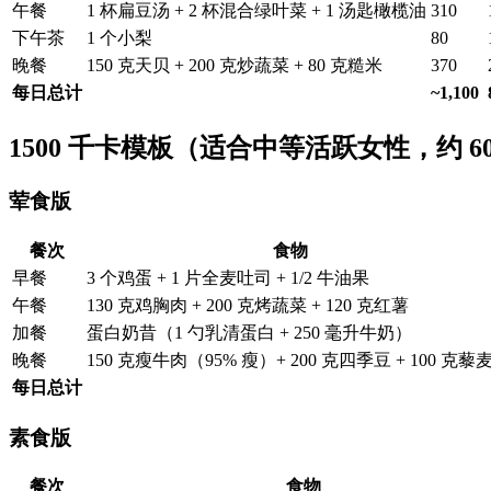
午餐
1 杯扁豆汤 + 2 杯混合绿叶菜 + 1 汤匙橄榄油
310
下午茶
1 个小梨
80
晚餐
150 克天贝 + 200 克炒蔬菜 + 80 克糙米
370
每日总计
~1,100
1500 千卡模板（适合中等活跃女性，约 60
荤食版
餐次
食物
早餐
3 个鸡蛋 + 1 片全麦吐司 + 1/2 牛油果
午餐
130 克鸡胸肉 + 200 克烤蔬菜 + 120 克红薯
加餐
蛋白奶昔（1 勺乳清蛋白 + 250 毫升牛奶）
晚餐
150 克瘦牛肉（95% 瘦）+ 200 克四季豆 + 100 克藜
每日总计
素食版
餐次
食物