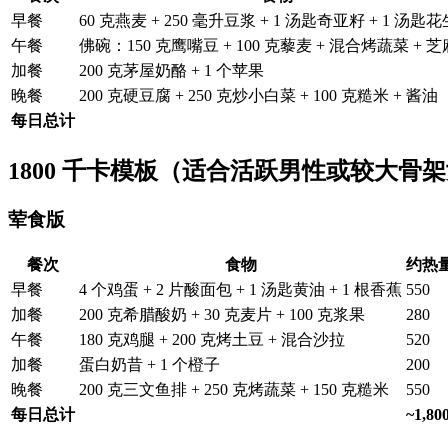
早餐
60 克燕麦 + 250 毫升豆浆 + 1 汤匙奇亚籽 + 1 汤匙
午餐
佛碗：150 克鹰嘴豆 + 100 克藜麦 + 混合烤蔬菜 + 
加餐
200 克茅屋奶酪 + 1 个苹果
晚餐
200 克硬豆腐 + 250 克炒小白菜 + 100 克糙米 + 酱油
每日总计
1800 千卡模板（适合活跃男性或较大骨架女
荤食版
餐次
食物
约热
早餐
4 个鸡蛋 + 2 片酸面包 + 1 汤匙黄油 + 1 根香蕉
550
加餐
200 克希腊酸奶 + 30 克麦片 + 100 克浆果
280
午餐
180 克鸡腿 + 200 克烤土豆 + 混合沙拉
520
加餐
蛋白奶昔 + 1 个橙子
200
晚餐
200 克三文鱼排 + 250 克烤蔬菜 + 150 克糙米
550
每日总计
~1,80