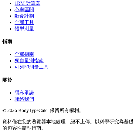
1RM 計算器
心率區間
斷食計劃
全部工具
體型測量
指南
全部指南
獨自量測指南
可列印測量工具
關於
隱私承諾
聯絡我們
©
2026
BodyTypeCalc.
保留所有權利。
資料僅在您的瀏覽器本地處理，絕不上傳。以科學研究為基礎
的包容性體型指南。