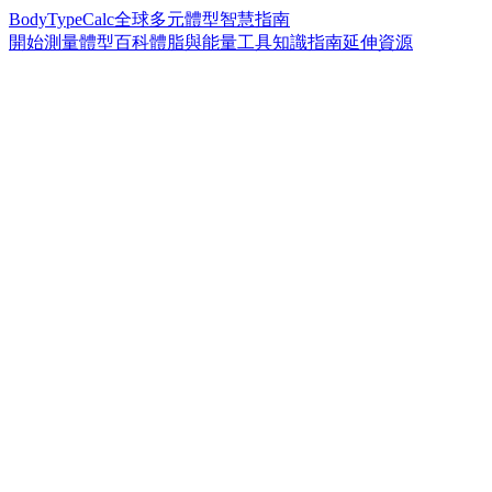
BodyTypeCalc
全球多元體型智慧指南
開始測量
體型百科
體脂與能量工具
知識指南
延伸資源