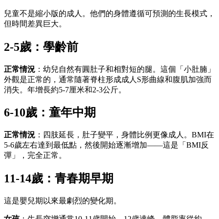
兒童不是縮小版的成人。他們的身體遵循可預測的生長模式，
但時間差異巨大。
2-5歲：學齡前
正常情況
：幼兒自然有圓肚子和相對短的腿。這個「小肚腩」
外觀是正常的，通常隨著脊柱形成成人S形曲線和腹肌加強而
消失。年增長約5-7厘米和2-3公斤。
6-10歲：童年中期
正常情況
：四肢延長，肚子變平，身體比例更像成人。BMI在
5-6歲左右達到最低點，然後開始逐漸增加——這是「BMI反
彈」，完全正常。
11-14歲：青春期早期
這是嬰兒期以來最劇烈的變化期。
女孩
：生長突增通常10-11歲開始，12歲達峰。體脂率從約