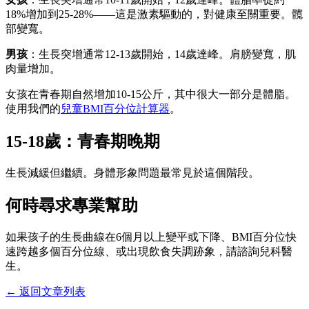
18%增加到25-28%——這是激素驅動的，對健康至關重要。髖
部變寬。
男孩
：生長突增通常12-13歲開始，14歲達峰。肩膀變寬，肌
肉量增加。
女孩在青春期自然增加10-15公斤，其中很大一部分是體脂。
使用我們的
兒童BMI百分位計算器
。
15-18歲：青春期晚期
生長減緩但繼續。身體形象問題最常見於這個階段。
何時尋求專業幫助
如果孩子的生長曲線在6個月以上變平或下降、BMI百分位快
速跨越多個百分位線、或出現飲食失調跡象，請諮詢兒科醫
生。
← 返回文章列表