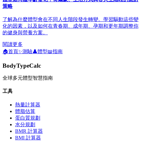
策略
了解為什麼體型會在不同人生階段發生轉變。學習驅動這些變
化的因素，以及如何在青春期、成年期、孕期和更年期調整你
的健身與營養方案。
閱讀更多
🏠
首頁
✨
測驗
👤
體型
📖
指南
BodyTypeCalc
全球多元體型智慧指南
工具
熱量計算器
體脂估算
蛋白質規劃
水分規劃
BMR 計算器
BMI 計算器