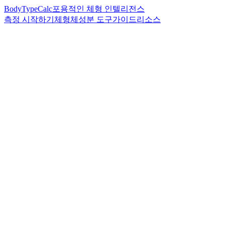
BodyTypeCalc
포용적인 체형 인텔리전스
측정 시작하기
체형
체성분 도구
가이드
리소스