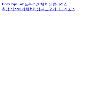
BodyTypeCalc
포용적인 체형 인텔리전스
측정 시작하기
체형
체성분 도구
가이드
리소스