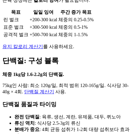
근육 성장에는
칼로리 잉여
가 필요합니다.
목표
일일 잉여
주간 증가 목표
린 벌크
+200-300 kcal
체중의 0.25-0.5%
표준 벌크
+300-500 kcal
체중의 0.5-1%
공격적 벌크
+500-700 kcal
체중의 1-1.5%
유지 칼로리 계산기
를 사용하세요.
단백질: 구성 블록
체중 1kg당 1.6-2.2g의 단백질.
75kg인 사람: 최소 120g/일, 최적 범위 120-165g/일. 식사당 30-
40g × 4회.
단백질 계산기
사용.
단백질 품질과 타이밍
완전 단백질
: 육류, 생선, 계란, 유제품, 대두, 퀴노아
류신 역치
: 식사당 2.5-3g의 류신
분배가 중요
: 4회 균등 섭취가 1-2회 대량 섭취보다 효과