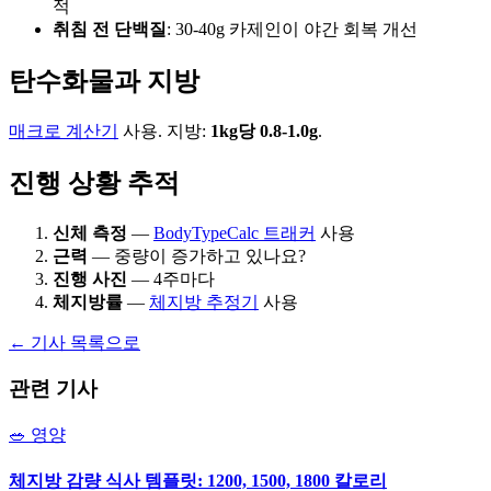
적
취침 전 단백질
: 30-40g 카제인이 야간 회복 개선
탄수화물과 지방
매크로 계산기
사용. 지방:
1kg당 0.8-1.0g
.
진행 상황 추적
신체 측정
—
BodyTypeCalc 트래커
사용
근력
— 중량이 증가하고 있나요?
진행 사진
— 4주마다
체지방률
—
체지방 추정기
사용
← 기사 목록으로
관련 기사
🥗
영양
체지방 감량 식사 템플릿: 1200, 1500, 1800 칼로리