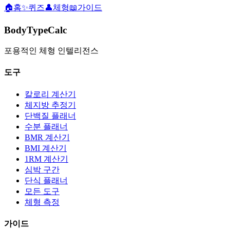
🏠
홈
✨
퀴즈
👤
체형
📖
가이드
BodyTypeCalc
포용적인 체형 인텔리전스
도구
칼로리 계산기
체지방 추정기
단백질 플래너
수분 플래너
BMR 계산기
BMI 계산기
1RM 계산기
심박 구간
단식 플래너
모든 도구
체형 측정
가이드