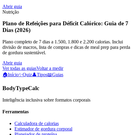
Abrir guia
Nutrição
Plano de Refeições para Déficit Calórico: Guia de 7
Dias (2026)
Plano completo de 7 dias a 1.500, 1.800 e 2.200 calorias. Inclui
divisão de macros, lista de compras e dicas de meal prep para perda
de gordura sustentável.
Abrir guia
Ver todas as guias
Voltar a medir
🏠
Início
✨
Quiz
👤
Tipos
📖
Guias
BodyTypeCalc
Inteligência inclusiva sobre formatos corporais
Ferramentas
Calculadora de calorias
Estimador de gordura corporal
Planejador de proteína