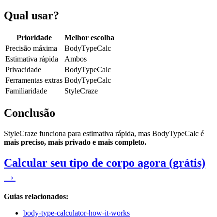
Qual usar?
Prioridade
Melhor escolha
Precisão máxima
BodyTypeCalc
Estimativa rápida
Ambos
Privacidade
BodyTypeCalc
Ferramentas extras
BodyTypeCalc
Familiaridade
StyleCraze
Conclusão
StyleCraze funciona para estimativa rápida, mas BodyTypeCalc é
mais preciso, mais privado e mais completo.
Calcular seu tipo de corpo agora (grátis)
→
Guias relacionados:
body-type-calculator-how-it-works