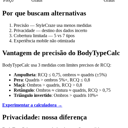
Preço
Grátis
Grátis
Por que buscam alternativas
Precisão — StyleCraze usa menos medidas
Privacidade — destino dos dados incerto
Cobertura limitada — 5 vs 7 tipos
Experiência mobile não otimizada
Vantagem de precisão do BodyTypeCalc
BodyTypeCalc usa 3 medidas com limites precisos de RCQ:
Ampulheta
: RCQ ≤ 0,75, ombros ≈ quadris (±5%)
Pera
: Quadris > ombros 5%+, RCQ ≤ 0,8
Maçã
: Ombros > quadris, RCQ > 0,8
Retângulo
: Ombros ≈ cintura ≈ quadris, RCQ > 0,75
Triângulo invertido
: Ombros > quadris 10%+
Experimentar a calculadora →
Privacidade: nossa diferença