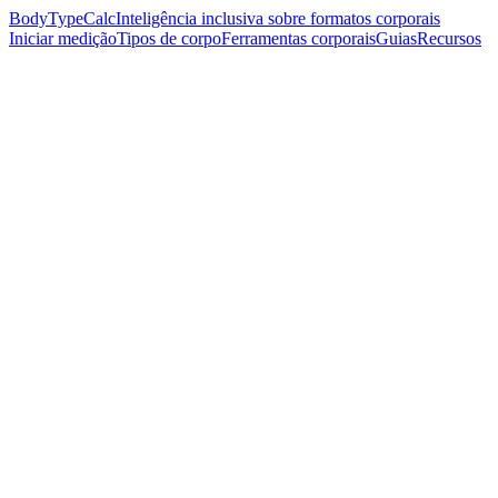
BodyTypeCalc
Inteligência inclusiva sobre formatos corporais
Iniciar medição
Tipos de corpo
Ferramentas corporais
Guias
Recursos