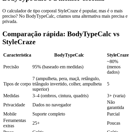
O calculador de tipo corporal StyleCraze é popular, mas é o mais
preciso? No BodyTypeCalc, criamos uma alternativa mais precisa e
privada.
Comparação rápida: BodyTypeCalc vs
StyleCraze
Característica
BodyTypeCalc
StyleCraze
~80%
Precisão
95% (baseado em medidas)
(menos
dados)
7 (ampulheta, pera, maçã, retângulo,
Tipos de corpo
triângulo invertido, colher, ampulheta
5
superior)
Medidas
3–4 (ombros, cintura, quadris)
3+ (varia)
Não
Privacidade
Dados no navegador
garantida
Mobile
Suporte completo
Parcial
Ferramentas
25+
Poucas
extras