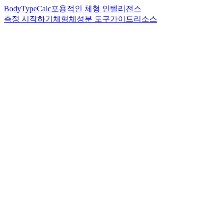
BodyTypeCalc
포용적인 체형 인텔리전스
측정 시작하기
체형
체성분 도구
가이드
리소스