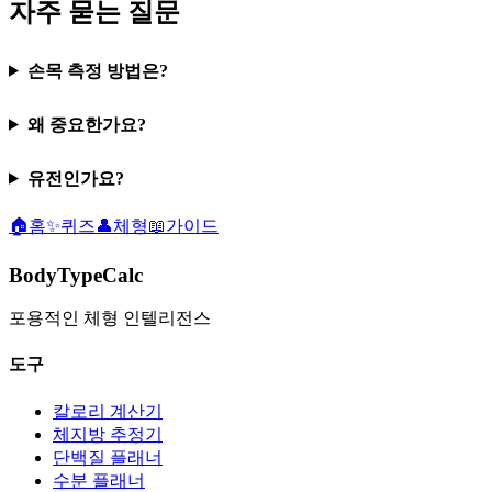
자주 묻는 질문
손목 측정 방법은?
왜 중요한가요?
유전인가요?
🏠
홈
✨
퀴즈
👤
체형
📖
가이드
BodyTypeCalc
포용적인 체형 인텔리전스
도구
칼로리 계산기
체지방 추정기
단백질 플래너
수분 플래너