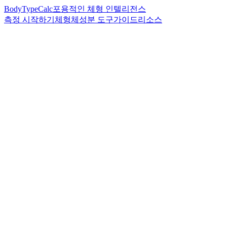
BodyTypeCalc
포용적인 체형 인텔리전스
측정 시작하기
체형
체성분 도구
가이드
리소스