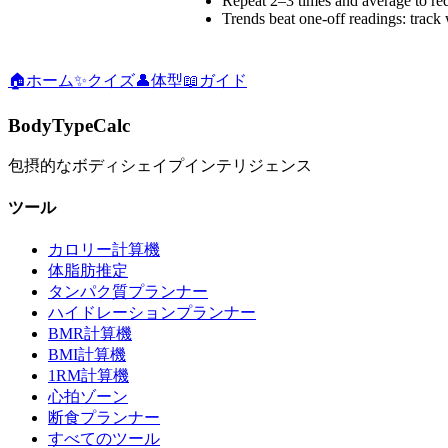
Repeat 2–3 times and average to red
Trends beat one-off readings: track 
🏠
ホーム
✨
クイズ
👤
体型
📖
ガイド
BodyTypeCalc
包摂的なボディシェイプインテリジェンス
ツール
カロリー計算機
体脂肪推定
タンパク質プランナー
ハイドレーションプランナー
BMR計算機
BMI計算機
1RM計算機
心拍ゾーン
断食プランナー
すべてのツール