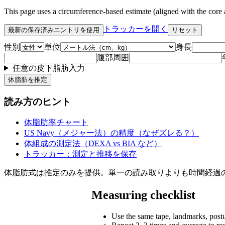
This page uses a circumference-based estimate (aligned with the cor
トラッカーを開く
最新の保存済みエントリを使用
リセット
性別
単位
身長
腹部周囲
任意の皮下脂肪入力
体脂肪を推定
読み方のヒント
体脂肪率チャート
US Navy（メジャー法）の精度（なぜズレる？）
体組成の測定法（DEXA vs BIA など）
トラッカー：測定と推移を保存
体脂肪式は推定のみを提供。単一の読み取りよりも時間経過
Measuring checklist
Use the same tape, landmarks, postu