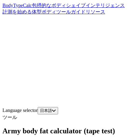
BodyTypeCalc
包摂的なボディシェイプインテリジェンス
計測を始める
体型
ボディツール
ガイド
リソース
Language selector
日本語
ツール
Army body fat calculator (tape test)