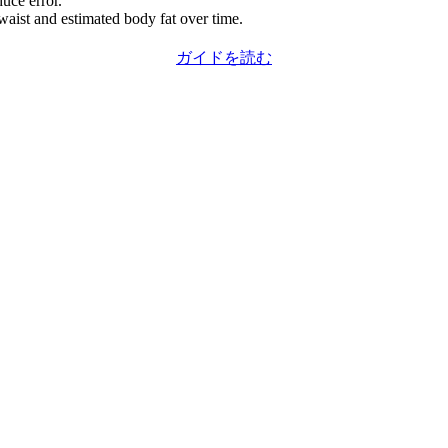
uce error.
waist and estimated body fat over time.
ガイドを読む