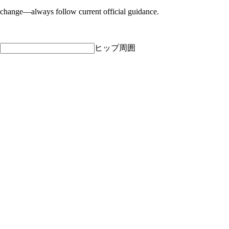
 change—always follow current official guidance.
ヒップ周囲