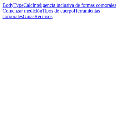
BodyTypeCalc
Inteligencia inclusiva de formas corporales
Comenzar medición
Tipos de cuerpo
Herramientas
corporales
Guías
Recursos