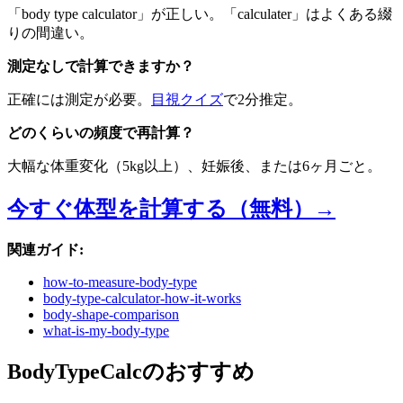
「body type calculator」が正しい。「calculater」はよくある綴
りの間違い。
測定なしで計算できますか？
正確には測定が必要。
目視クイズ
で2分推定。
どのくらいの頻度で再計算？
大幅な体重変化（5kg以上）、妊娠後、または6ヶ月ごと。
今すぐ体型を計算する（無料）→
関連ガイド:
how-to-measure-body-type
body-type-calculator-how-it-works
body-shape-comparison
what-is-my-body-type
BodyTypeCalcのおすすめ