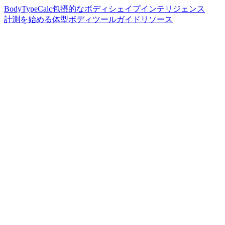
BodyTypeCalc
包摂的なボディシェイプインテリジェンス
計測を始める
体型
ボディツール
ガイド
リソース