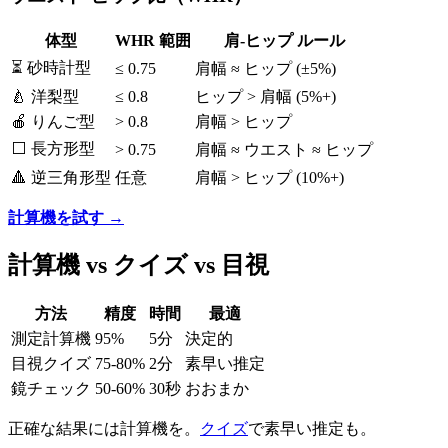
体型
WHR 範囲
肩-ヒップ ルール
⏳ 砂時計型
≤ 0.75
肩幅 ≈ ヒップ (±5%)
🍐 洋梨型
≤ 0.8
ヒップ > 肩幅 (5%+)
🍎 りんご型
> 0.8
肩幅 > ヒップ
⬜ 長方形型
> 0.75
肩幅 ≈ ウエスト ≈ ヒップ
🔺 逆三角形型
任意
肩幅 > ヒップ (10%+)
計算機を試す →
計算機 vs クイズ vs 目視
方法
精度
時間
最適
測定計算機
95%
5分
決定的
目視クイズ
75-80%
2分
素早い推定
鏡チェック
50-60%
30秒
おおまか
正確な結果には計算機を。
クイズ
で素早い推定も。