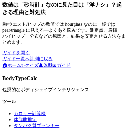
数値は「砂時計」なのに見た目は「洋ナシ」？起
きる理由と対処法
胸/ウエスト/ヒップの数値では hourglass なのに、鏡では
pear/triangle に見える—よくある悩みです。測定点、肩幅、
ハイヒップ、分布などの原因と、結果を安定させる方法をま
とめます。
ガイドを開く
ガイド一覧へ
計測に戻る
🏠
ホーム
✨
クイズ
👤
体型
📖
ガイド
BodyTypeCalc
包摂的なボディシェイプインテリジェンス
ツール
カロリー計算機
体脂肪推定
タンパク質プランナー