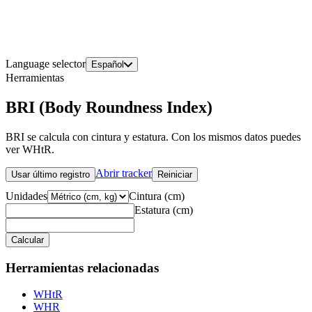
Language selector
Español
Herramientas
BRI (Body Roundness Index)
BRI se calcula con cintura y estatura. Con los mismos datos puedes
ver WHtR.
Abrir tracker
Usar último registro
Reiniciar
Unidades
Cintura
(
cm
)
Estatura
(
cm
)
Calcular
Herramientas relacionadas
WHtR
WHR