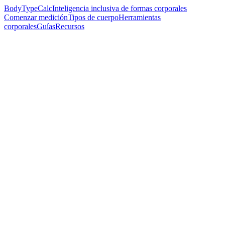
BodyTypeCalc
Inteligencia inclusiva de formas corporales
Comenzar medición
Tipos de cuerpo
Herramientas
corporales
Guías
Recursos