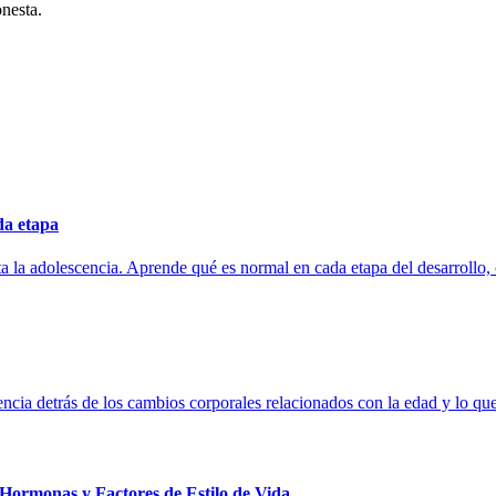
nesta.
da etapa
ta la adolescencia. Aprende qué es normal en cada etapa del desarroll
cia detrás de los cambios corporales relacionados con la edad y lo que
ormonas y Factores de Estilo de Vida