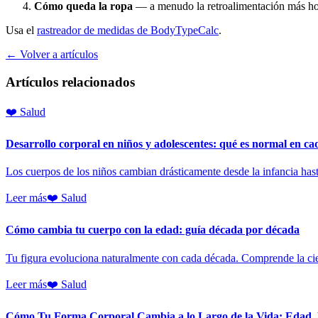
Cómo queda la ropa
— a menudo la retroalimentación más ho
Usa el
rastreador de medidas de BodyTypeCalc
.
← Volver a artículos
Artículos relacionados
❤️
Salud
Desarrollo corporal en niños y adolescentes: qué es normal en ca
Los cuerpos de los niños cambian drásticamente desde la infancia has
Leer más
❤️
Salud
Cómo cambia tu cuerpo con la edad: guía década por década
Tu figura evoluciona naturalmente con cada década. Comprende la cien
Leer más
❤️
Salud
Cómo Tu Forma Corporal Cambia a lo Largo de la Vida: Edad, H