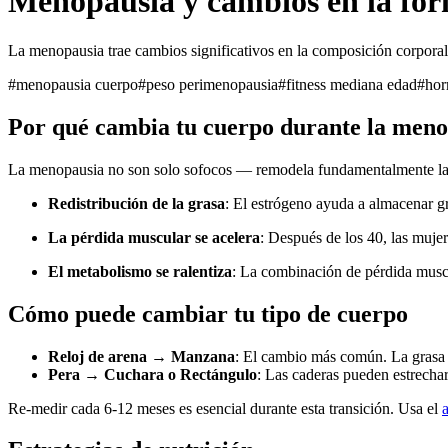
Menopausia y cambios en la for
La menopausia trae cambios significativos en la composición corporal
#
menopausia cuerpo
#
peso perimenopausia
#
fitness mediana edad
#
hor
Por qué cambia tu cuerpo durante la meno
La menopausia no son solo sofocos — remodela fundamentalmente la 
Redistribución de la grasa
: El estrógeno ayuda a almacenar g
La pérdida muscular se acelera
: Después de los 40, las muj
El metabolismo se ralentiza
: La combinación de pérdida muscu
Cómo puede cambiar tu tipo de cuerpo
Reloj de arena → Manzana
: El cambio más común. La grasa 
Pera → Cuchara o Rectángulo
: Las caderas pueden estrechar
Re-medir cada 6-12 meses es esencial durante esta transición. Usa el