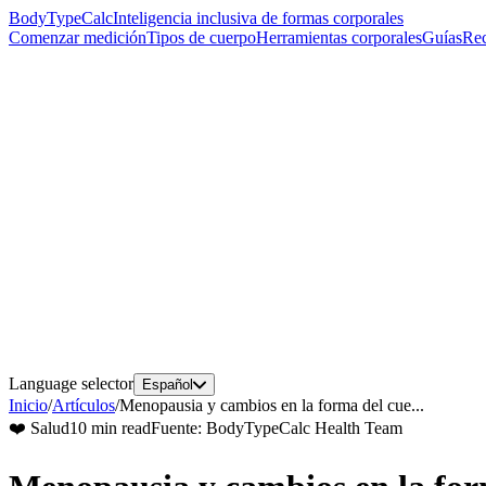
BodyTypeCalc
Inteligencia inclusiva de formas corporales
Comenzar medición
Tipos de cuerpo
Herramientas corporales
Guías
Rec
Language selector
Español
Inicio
/
Artículos
/
Menopausia y cambios en la forma del cue...
❤️
Salud
10 min read
Fuente
:
BodyTypeCalc Health Team