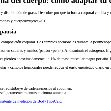
ma del cuerpo: cómo adaptar tu e
 y distribución de grasa. Descubre por qué tu forma corporal cambia y 
monas y cuerpo
#
mujeres 40+
pausia
composición corporal. Los cambios hormonales durante la perimenopau
rasa en caderas y muslos (patrón «pera»). Al disminuir el estrógeno, la
eres pierden aproximadamente un 1% de masa muscular magra por año. Es
lar y cambios hormonales puede reducir el gasto energético diario en 
se redistribuye de caderas/muslos al abdomen.
se ligeramente mientras la cintura aumenta.
asistente de medición de BodyTypeCalc
.