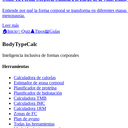
Entiende por qué la forma corporal se transforma en diferentes etapas
menopausia.
Leer más
🏠
Inicio
✨
Quiz
👤
Tipos
📖
Guías
BodyTypeCalc
Inteligencia inclusiva de formas corporales
Herramientas
Calculadora de calorías
Estimador de grasa corporal
Planificador de proteína
Planificador de hidratación
Calculadora TMB
Calculadora IMC
Calculadora 1RM
Zonas de FC
Plan de ayuno
Todas las herramientas