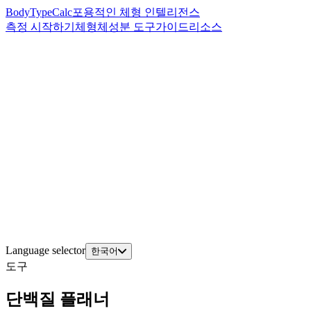
BodyTypeCalc
포용적인 체형 인텔리전스
측정 시작하기
체형
체성분 도구
가이드
리소스
Language selector
한국어
도구
단백질 플래너