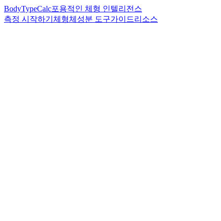
BodyTypeCalc
포용적인 체형 인텔리전스
측정 시작하기
체형
체성분 도구
가이드
리소스