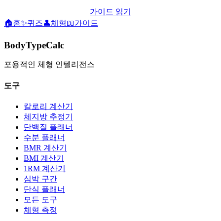
가이드 읽기
🏠
홈
✨
퀴즈
👤
체형
📖
가이드
BodyTypeCalc
포용적인 체형 인텔리전스
도구
칼로리 계산기
체지방 추정기
단백질 플래너
수분 플래너
BMR 계산기
BMI 계산기
1RM 계산기
심박 구간
단식 플래너
모든 도구
체형 측정